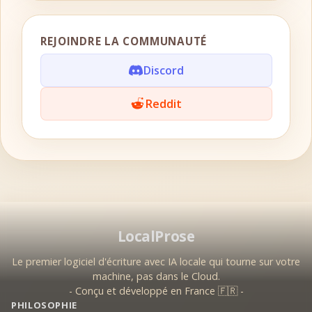
REJOINDRE LA COMMUNAUTÉ
Discord
Reddit
LocalProse
Le premier logiciel d'écriture avec IA locale qui tourne sur votre
machine, pas dans le Cloud.
- Conçu et développé en France 🇫🇷 -
PHILOSOPHIE