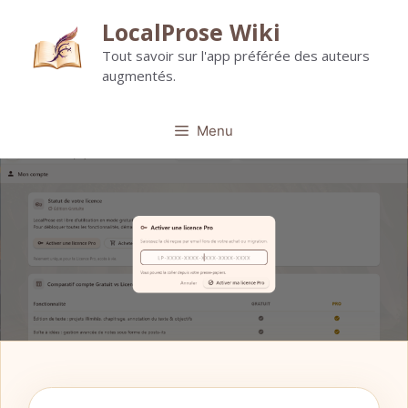
Aller
LocalProse Wiki
au
Tout savoir sur l'app préférée des auteurs
contenu
augmentés.
Menu