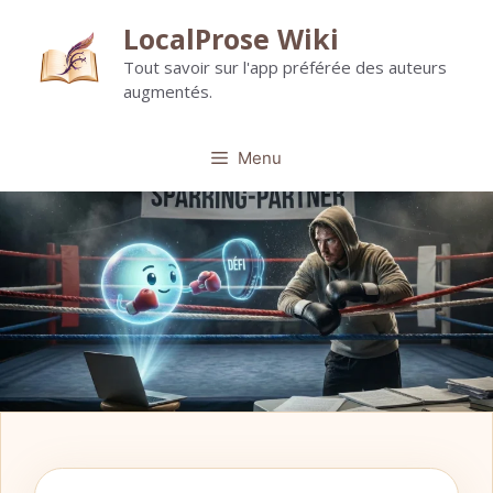
Aller
LocalProse Wiki
au
Tout savoir sur l'app préférée des auteurs
contenu
augmentés.
Menu