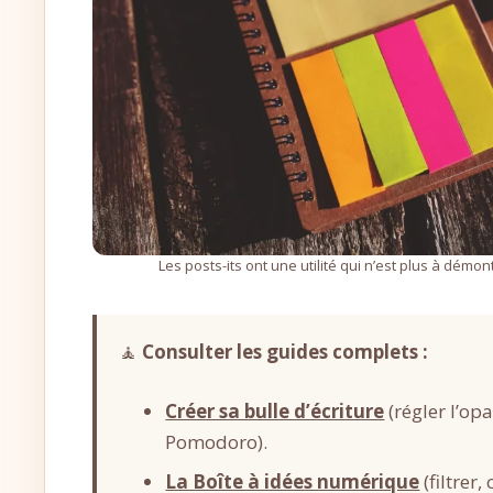
Les posts-its ont une utilité qui n’est plus à démo
🧘
Consulter les guides complets :
Créer sa bulle d’écriture
(régler l’opa
Pomodoro).
La Boîte à idées numérique
(filtrer,