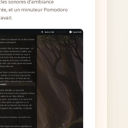
ucles sonores d’ambiance
égrée, et un minuteur Pomodoro
avail.