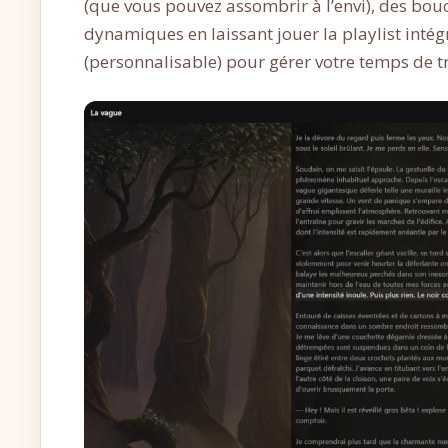
(que vous pouvez assombrir à l’envi), des bo
dynamiques en laissant jouer la playlist int
(personnalisable) pour gérer votre temps de tr