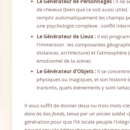
Le Générateur de Personnages :
Il ne 
de cheveux (bien que ce soit aussi utile)
remplir automatiquement les champs pr
une psychologie complexe : conflit inter
Le Générateur de Lieux :
Il est program
l’immersion : les composantes géographi
distances, architecture) et l’atmosphère 
émotionnel de la scène).
Le Générateur d’Objets :
Il se concentre
physiques ou magiques, et son histoire (q
transmis, quels événements y sont ratta
Il vous suffit de donner deux ou trois mots-cl
dans les bas-fonds, tenue par un ancien soldat »
génération pour que l’IA locale peuple l’intégr
pouvez ensuite éditer chacun des champs pour 