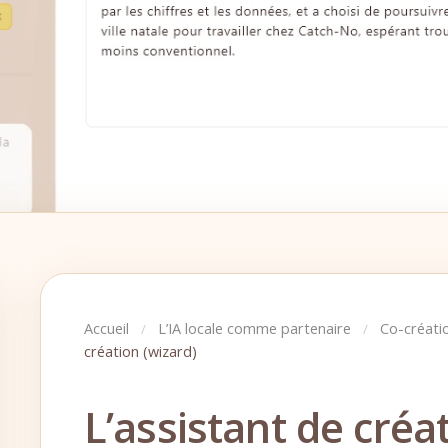
Accueil
L’IA locale comme partenaire
Co-créati
/
/
création (wizard)
L’assistant de créa